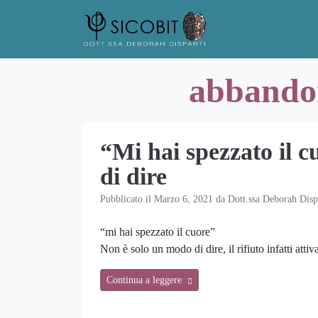
Skip
to
content
abbandon
“Mi hai spezzato il 
di dire
Pubblicato il
Marzo 6, 2021
da
Dott.ssa Deborah Disp
“mi hai spezzato il cuore”
Non è solo un modo di dire, il rifiuto infatti attiv
Continua a leggere