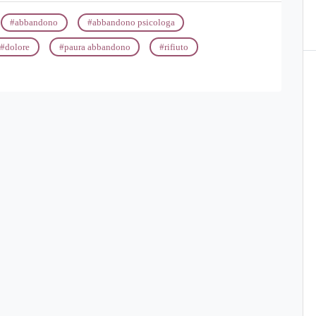
#
abbandono
#
abbandono psicologa
#
dolore
#
paura abbandono
#
rifiuto