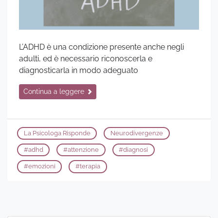
L’ADHD è una condizione presente anche negli
adulti, ed è necessario riconoscerla e
diagnosticarla in modo adeguato
Continua a leggere
La Psicologa Risponde
Neurodivergenze
#
adhd
#
attenzione
#
diagnosi
#
emozioni
#
terapia