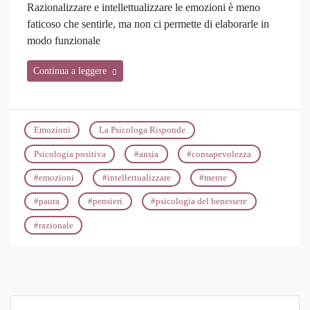
Razionalizzare e intellettualizzare le emozioni è meno
faticoso che sentirle, ma non ci permette di elaborarle in
modo funzionale
Continua a leggere
Emozioni
La Psicologa Risponde
Psicologia positiva
#
ansia
#
consapevolezza
#
emozioni
#
intellettualizzare
#
mente
#
paura
#
pensieri
#
psicologia del benessere
#
razionale