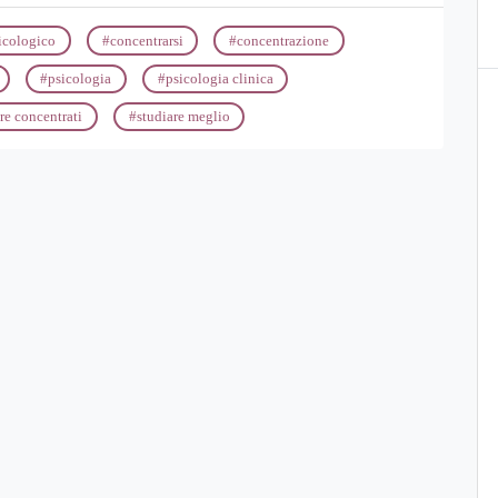
icologico
#
concentrarsi
#
concentrazione
#
psicologia
#
psicologia clinica
re concentrati
#
studiare meglio