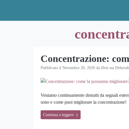
Skip
to
content
concentr
Concentrazione: com
Pubblicato il
Novembre 20, 2020
da
Dott.ssa Deborah
Veniamo continuamente distratti da segnali ester
sono e come puoi migliorare la concentrazione!
Continua a leggere