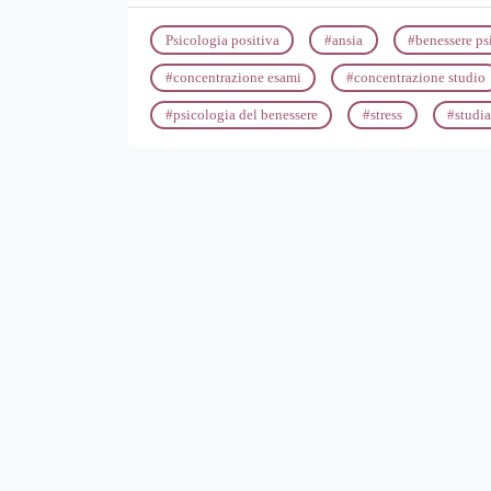
Psicologia positiva
#
ansia
#
benessere ps
#
concentrazione esami
#
concentrazione studio
#
psicologia del benessere
#
stress
#
studia