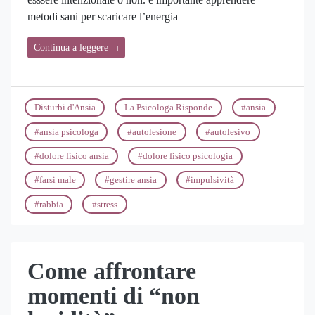
metodi sani per scaricare l’energia
Continua a leggere
Disturbi d'Ansia
La Psicologa Risponde
#
ansia
#
ansia psicologa
#
autolesione
#
autolesivo
#
dolore fisico ansia
#
dolore fisico psicologia
#
farsi male
#
gestire ansia
#
impulsività
#
rabbia
#
stress
Come affrontare
momenti di “non