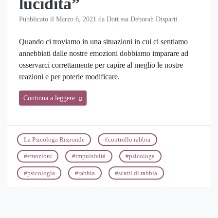
lucidità”
Pubblicato il
Marzo 6, 2021
da
Dott.ssa Deborah Disparti
Quando ci troviamo in una situazioni in cui ci sentiamo
annebbiati dalle nostre emozioni dobbiamo imparare ad
osservarci correttamente per capire al meglio le nostre
reazioni e per poterle modificare.
Continua a leggere
La Psicologa Risponde
#
controllo rabbia
#
emozioni
#
impulsività
#
psicologa
#
psicologia
#
rabbia
#
scatti di rabbia