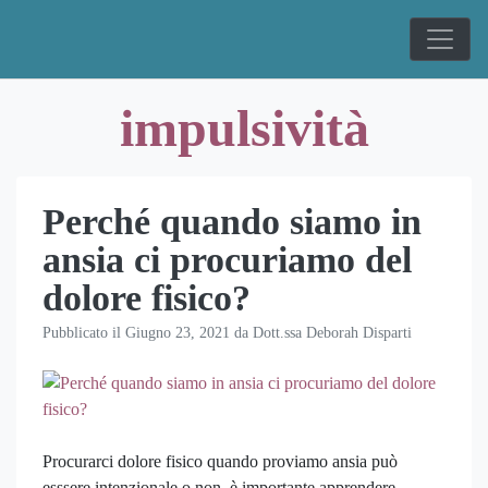
Skip
to
content
impulsività
Perché quando siamo in
ansia ci procuriamo del
dolore fisico?
Pubblicato il
Giugno 23, 2021
da
Dott.ssa Deborah Disparti
Procurarci dolore fisico quando proviamo ansia può
esssere intenzionale o non. è importante apprendere